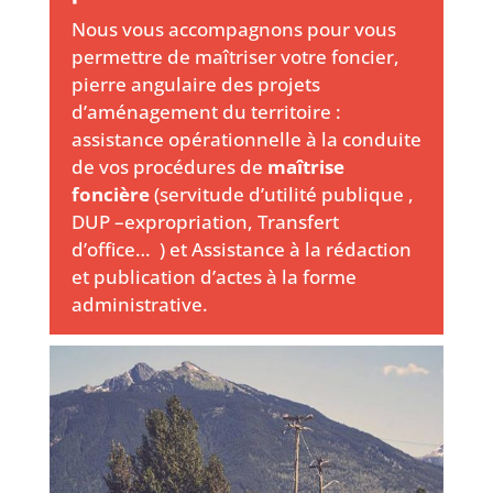
Nous vous accompagnons pour vous
permettre de maîtriser votre foncier,
pierre angulaire des projets
d’aménagement du territoire :
assistance opérationnelle à la conduite
de vos procédures de
maîtrise
foncière
(servitude d’utilité publique ,
DUP –expropriation, Transfert
d’office… ) et Assistance à la rédaction
et publication d’actes à la forme
administrative.